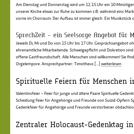
Am Dienstag und Donnerstag wird um 12.15 Uhr ein 10 Minütiger M
unserer Kirche etwas zur Ruhe zu kommen z.B. während eins Markt
vorne im Chorraum. Der Aufbau ist immer gleich: Ein Musikstück od
SprechZeit – ein Seelsorge Angebot für 
Jeweils Di, Mi und Do von 15 Uhr bis 17 Uhr. Gesprächsangebot o
ehrenamtliche Mitarbeitende. Schweigepflicht und Diskretion sind s
offene Gastfreundschaft: Alle Menschen sind willkommen! Sie fin
Orgelempore. Ansprechpartner: Timotheus [...]
weiterlesen
Spirituelle Feiern für Menschen
Valentinsfeier – Feier für junge und ältere Paare Spirituelle Geden
Scheidung Feier für Angehörige und Freunde von Suizid-Opfern Spirit
Gedenkfeier für Angehörige und Freunde verstorbener obdachlose
Zentraler Holocaust-Gedenktag i